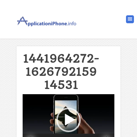
1441964272-
1626792159
14531
Lecteur
vidéo