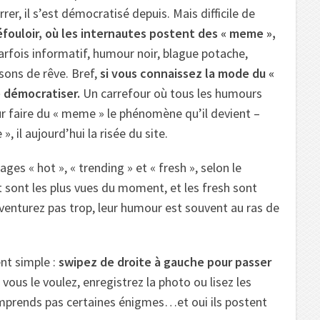
er, il s’est démocratisé depuis. Mais difficile de
éfouloir, où les internautes postent des « meme »,
parfois informatif, humour noir, blague potache,
sons de rêve. Bref,
si vous connaissez la mode du «
e démocratiser.
Un carrefour où tous les humours
ur faire du « meme » le phénomène qu’il devient –
, il aujourd’hui la risée du site.
ges « hot », « trending » et « fresh », selon le
t sont les plus vues du moment, et les fresh sont
 aventurez pas trop, leur humour est souvent au ras de
nt simple :
swipez de droite à gauche pour passer
 vous le voulez, enregistrez la photo ou lisez les
omprends pas certaines énigmes…et oui ils postent