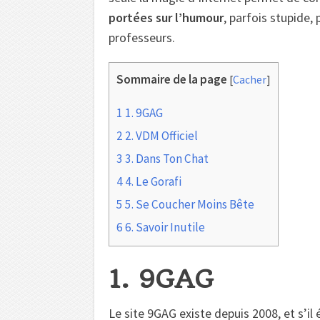
portées sur l’humour
, parfois stupide,
professeurs.
Sommaire de la page
[
Cacher
]
1
1. 9GAG
2
2. VDM Officiel
3
3. Dans Ton Chat
4
4. Le Gorafi
5
5. Se Coucher Moins Bête
6
6. Savoir Inutile
1. 9GAG
Le site 9GAG existe depuis 2008, et s’il 