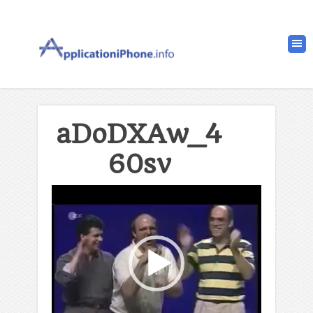
aDoDXAw_4
60sv
Lecteur
vidéo